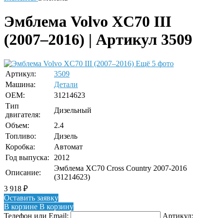
Эмблема Volvo XC70 III
(2007–2016) | Артикул 3509
Ещё 5 фото
Артикул:
3509
Машина:
Детали
OEM:
31214623
Тип
Дизельный
двигателя:
Объем:
2.4
Топливо:
Дизель
Коробка:
Автомат
Год выпуска:
2012
Эмблема XC70 Cross Country 2007-2016
Описание:
(31214623)
3 918
₽
Оставить заявку
В корзине
В корзину
Телефон или Email:
Артикул: