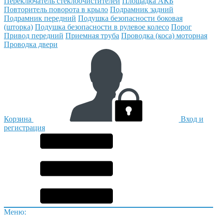
Переключатель стеклоочистителей
Площадка АКБ
Повторитель поворота в крыло
Подрамник задний
Подрамник передний
Подушка безопасности боковая
(шторка)
Подушка безопасности в рулевое колесо
Порог
Привод передний
Приемная труба
Проводка (коса) моторная
Проводка двери
Корзина
Вход и
регистрация
Меню: