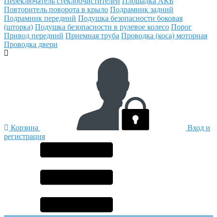
Переключатель стеклоочистителей
Площадка АКБ
Повторитель поворота в крыло
Подрамник задний
Подрамник передний
Подушка безопасности боковая
(шторка)
Подушка безопасности в рулевое колесо
Порог
Привод передний
Приемная труба
Проводка (коса) моторная
Проводка двери
Корзина
Вход и
регистрация