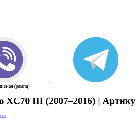
ливная (рампа)
 XC70 III (2007–2016) | Артику
ото