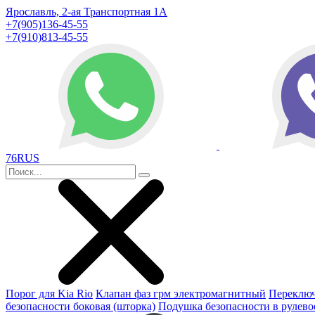
Ярославль, 2-ая Транспортная 1А
+7(905)136-45-55
+7(910)813-45-55
76RUS
Порог для Kia Rio
Клапан фаз грм электромагнитный
Переключ
безопасности боковая (шторка)
Подушка безопасности в рулево