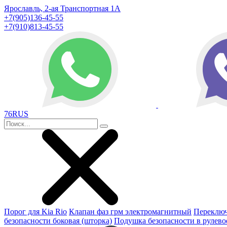
Ярославль, 2-ая Транспортная 1А
+7(905)136-45-55
+7(910)813-45-55
76RUS
Порог для Kia Rio
Клапан фаз грм электромагнитный
Переключ
безопасности боковая (шторка)
Подушка безопасности в рулево