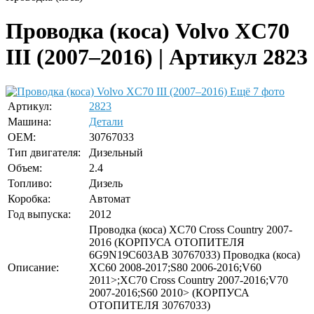
Проводка (коса) Volvo XC70
III (2007–2016) | Артикул 2823
Ещё 7 фото
Артикул:
2823
Машина:
Детали
OEM:
30767033
Тип двигателя:
Дизельный
Объем:
2.4
Топливо:
Дизель
Коробка:
Автомат
Год выпуска:
2012
Проводка (коса) XC70 Cross Country 2007-
2016 (КОРПУСА ОТОПИТЕЛЯ
6G9N19C603AB 30767033) Проводка (коса)
Описание:
XC60 2008-2017;S80 2006-2016;V60
2011>;XC70 Cross Country 2007-2016;V70
2007-2016;S60 2010> (КОРПУСА
ОТОПИТЕЛЯ 30767033)