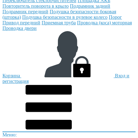
Переключатель стеклоочистителей
Площадка АКБ
Повторитель поворота в крыло
Подрамник задний
Подрамник передний
Подушка безопасности боковая
(шторка)
Подушка безопасности в рулевое колесо
Порог
Привод передний
Приемная труба
Проводка (коса) моторная
Проводка двери
Корзина
Вход и
регистрация
Меню: