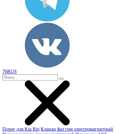
76RUS
Порог для Kia Rio
Клапан фаз грм электромагнитный