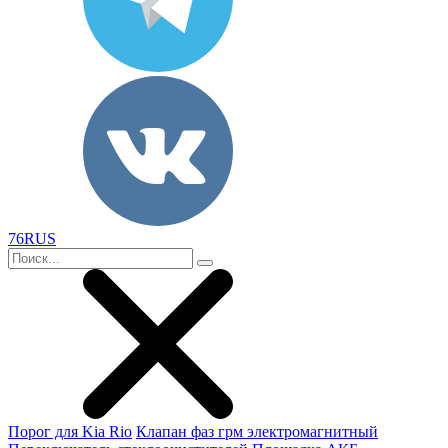
76RUS
Порог для Kia Rio
Клапан фаз грм электромагнитный