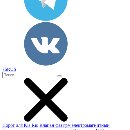
76RUS
Порог для Kia Rio
Клапан фаз грм электромагнитный