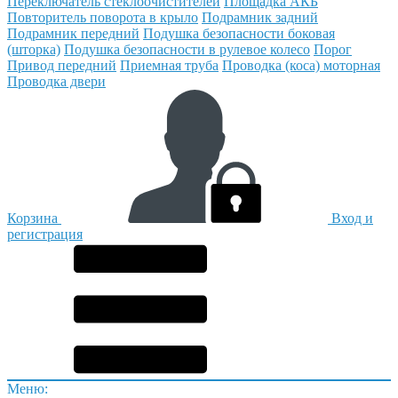
Переключатель стеклоочистителей
Площадка АКБ
Повторитель поворота в крыло
Подрамник задний
Подрамник передний
Подушка безопасности боковая
(шторка)
Подушка безопасности в рулевое колесо
Порог
Привод передний
Приемная труба
Проводка (коса) моторная
Проводка двери
Корзина
Вход и
регистрация
Меню: