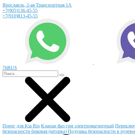
Ярославль, 2-ая Транспортная 1А
+7(905)136-45-55
+7(910)813-45-55
76RUS
Порог для Kia Rio
Клапан фаз грм электромагнитный
Переключ
безопасности боковая (шторка)
Подушка безопасности в рулево