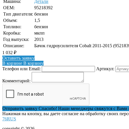
Машина:
Детали
OEM:
95218392
Тип двигателя:
бензин
Объем:
1,5
Топливо:
бензин
Коробка:
мкпп
Год выпуска:
2013
Описание:
Бачок гидроусилителя Cobalt 2011-2015 (952183
1 032
₽
Оставить заявку
В корзине
В корзину
Телефон или Email:
Артикул:
Комментарий:
Отправить заявку
Спасибо! Наши менеджеры свяжутся с Вами 
Нажимая на кнопку, вы даете согласие на обработку своих пер
76RUS
copyright © 2026