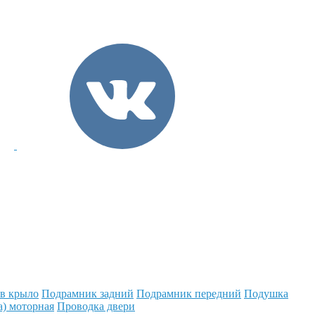
 в крыло
Подрамник задний
Подрамник передний
Подушка
а) моторная
Проводка двери