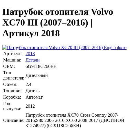
Патрубок отопителя Volvo
XC70 III (2007–2016) |
Артикул 2018
Ещё 5 фото
Артикул:
2018
Машина:
Детали
OEM:
6G9118C266EH
Тип
Дизельный
двигателя:
Объем:
2.4
Топливо:
Дизель
Коробка:
Автомат
Год
2012
выпуска:
Патрубок отопителя XC70 Cross Country 2007-
Описание:
2016;S80 2006-2016;XC60 2008-2017 (ДВОЙНОЙ
31274927) (6G9118C266EH)