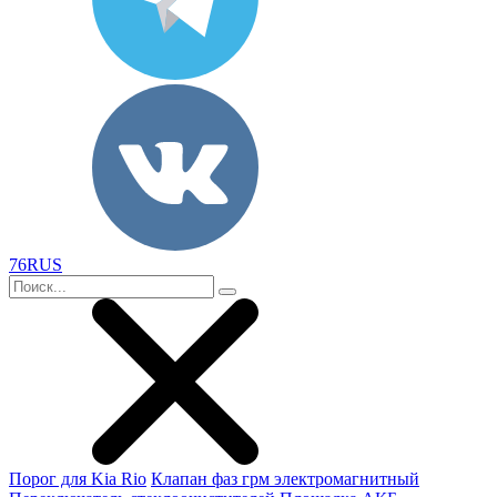
76RUS
Порог для Kia Rio
Клапан фаз грм электромагнитный