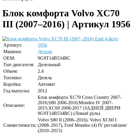
Блок комфорта Volvo XC70
III (2007–2016) | Артикул 1956
Ещё 4 фото
Артикул:
1956
Машина:
Детали
OEM:
9G9T14B534BC
Тип двигателя:
Дизельный
Объем:
2.4
Топливо:
Дизель
Коробка:
Автомат
Год выпуска:
2012
Блок комфорта XC70 Cross Country 2007-
2016;S80 2006-2016;Mondeo IV 2007-
Описание:
2015;XC60 2008-2017 (ЗАДНЕЙ ДВЕРИ
9G9T14B534BC) (Левый руль)
Volvo S80 II (2006–2016), Volvo XC60 I
Совместимости:
(2008–2017), Ford Mondeo (4) IV рестайлинг
(2010–2015)