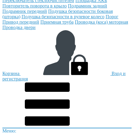
Переключатель стеклоочистителей
Площадка АКБ
Повторитель поворота в крыло
Подрамник задний
Подрамник передний
Подушка безопасности боковая
(шторка)
Подушка безопасности в рулевое колесо
Порог
Привод передний
Приемная труба
Проводка (коса) моторная
Проводка двери
Корзина
Вход и
регистрация
Меню: