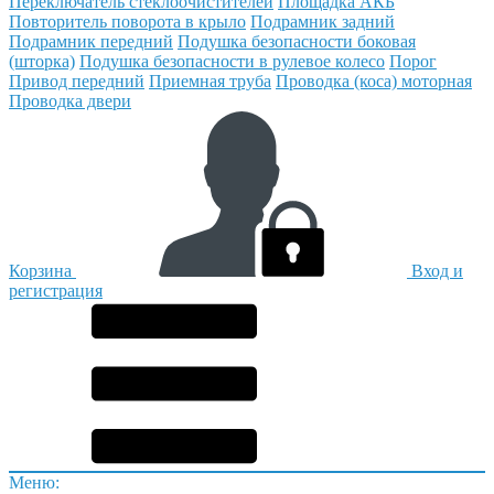
Переключатель стеклоочистителей
Площадка АКБ
Повторитель поворота в крыло
Подрамник задний
Подрамник передний
Подушка безопасности боковая
(шторка)
Подушка безопасности в рулевое колесо
Порог
Привод передний
Приемная труба
Проводка (коса) моторная
Проводка двери
Корзина
Вход и
регистрация
Меню: