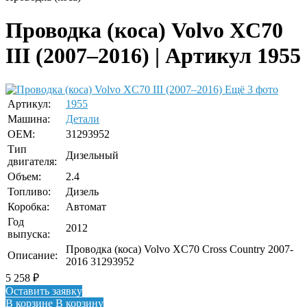
Проводка (коса) Volvo XC70
III (2007–2016) | Артикул 1955
Ещё 3 фото
Артикул:
1955
Машина:
Детали
OEM:
31293952
Тип
Дизельный
двигателя:
Объем:
2.4
Топливо:
Дизель
Коробка:
Автомат
Год
2012
выпуска:
Проводка (коса) Volvo XC70 Cross Country 2007-
Описание:
2016 31293952
5 258
₽
Оставить заявку
В корзине
В корзину