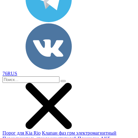
76RUS
Порог для Kia Rio
Клапан фаз грм электромагнитный