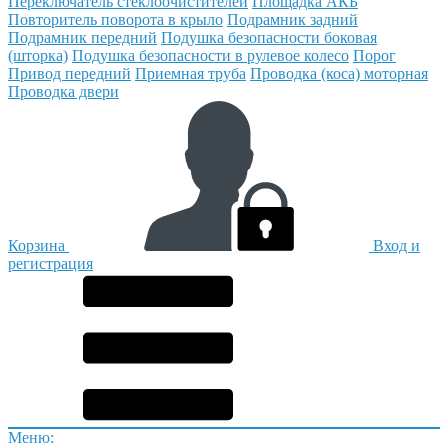
Переключатель стеклоочистителей
Площадка АКБ
Повторитель поворота в крыло
Подрамник задний
Подрамник передний
Подушка безопасности боковая
(шторка)
Подушка безопасности в рулевое колесо
Порог
Привод передний
Приемная труба
Проводка (коса) моторная
Проводка двери
Корзина
Вход и
регистрация
Меню: