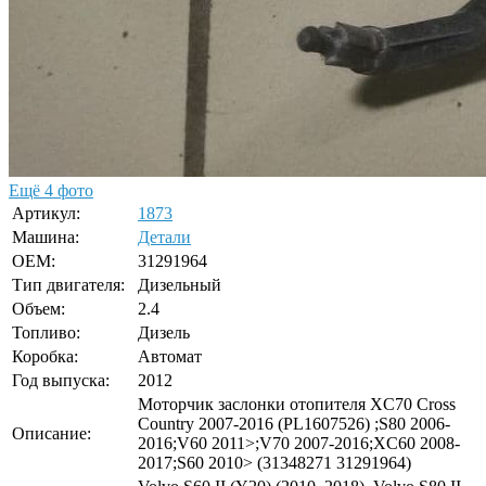
Ещё 4 фото
Артикул:
1873
Машина:
Детали
OEM:
31291964
Тип двигателя:
Дизельный
Объем:
2.4
Топливо:
Дизель
Коробка:
Автомат
Год выпуска:
2012
Моторчик заслонки отопителя XC70 Cross
Country 2007-2016 (PL1607526) ;S80 2006-
Описание:
2016;V60 2011>;V70 2007-2016;XC60 2008-
2017;S60 2010> (31348271 31291964)