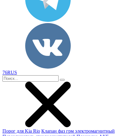
76RUS
Порог для Kia Rio
Клапан фаз грм электромагнитный