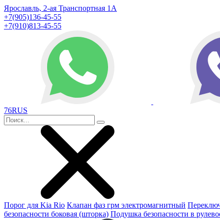
Ярославль, 2-ая Транспортная 1А
+7(905)136-45-55
+7(910)813-45-55
76RUS
Порог для Kia Rio
Клапан фаз грм электромагнитный
Переключ
безопасности боковая (шторка)
Подушка безопасности в рулево