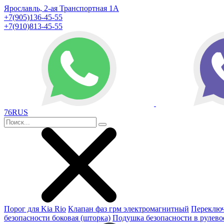
Ярославль, 2-ая Транспортная 1А
+7(905)136-45-55
+7(910)813-45-55
76RUS
Порог для Kia Rio
Клапан фаз грм электромагнитный
Переключ
безопасности боковая (шторка)
Подушка безопасности в рулево