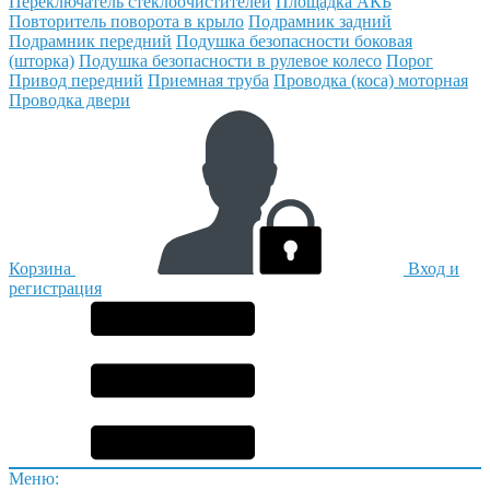
Переключатель стеклоочистителей
Площадка АКБ
Повторитель поворота в крыло
Подрамник задний
Подрамник передний
Подушка безопасности боковая
(шторка)
Подушка безопасности в рулевое колесо
Порог
Привод передний
Приемная труба
Проводка (коса) моторная
Проводка двери
Корзина
Вход и
регистрация
Меню: