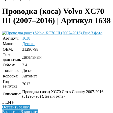
Проводка (коса) Volvo XC70
III (2007–2016) | Артикул 1638
Ещё 3 фото
Артикул:
1638
Машина:
Детали
OEM:
31296798
Тип
Дизельный
двигателя:
Объем:
2.4
Топливо:
Дизель
Коробка:
Автомат
Год
2012
выпуска:
Проводка (коса) XC70 Cross Country 2007-2016
Описание:
(31296798) (Левый руль)
1 134
₽
Оставить заявку
В корзине
В корзину