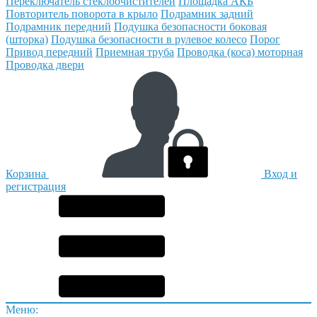
Переключатель стеклоочистителей
Площадка АКБ
Повторитель поворота в крыло
Подрамник задний
Подрамник передний
Подушка безопасности боковая
(шторка)
Подушка безопасности в рулевое колесо
Порог
Привод передний
Приемная труба
Проводка (коса) моторная
Проводка двери
Корзина
Вход и
регистрация
Меню: