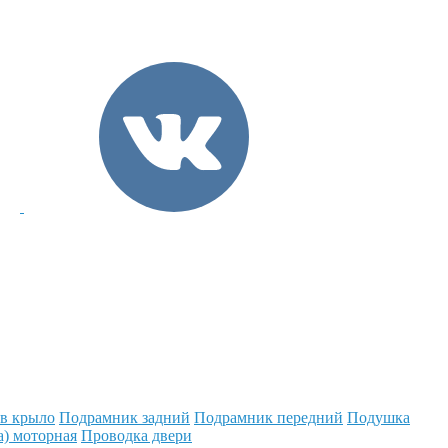
 в крыло
Подрамник задний
Подрамник передний
Подушка
а) моторная
Проводка двери