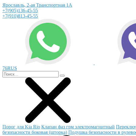
Ярославль, 2-ая Транспортная 1А
+7(905)136-45-55
+7(910)813-45-55
76RUS
Порог для Kia Rio
Клапан фаз грм электромагнитный
Переключ
безопасности боковая (шторка)
Подушка безопасности в рулево