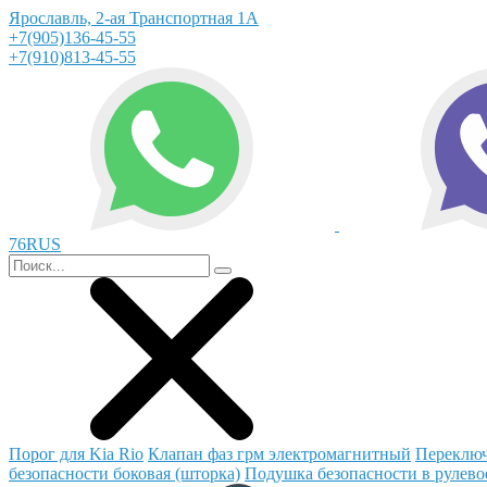
Ярославль, 2-ая Транспортная 1А
+7(905)136-45-55
+7(910)813-45-55
76RUS
Порог для Kia Rio
Клапан фаз грм электромагнитный
Переключ
безопасности боковая (шторка)
Подушка безопасности в рулево