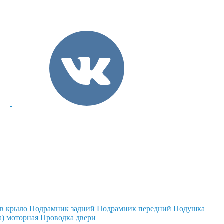
 в крыло
Подрамник задний
Подрамник передний
Подушка
а) моторная
Проводка двери