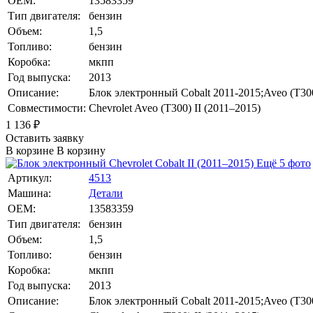
OEM:
13583359
Тип двигателя:
бензин
Объем:
1,5
Топливо:
бензин
Коробка:
мкпп
Год выпуска:
2013
Описание:
Блок электронный Cobalt 2011-2015;Aveo 
Совместимости:
Chevrolet Aveo (T300) II (2011–2015)
1 136
₽
Оставить заявку
В корзине
В корзину
Ещё 5 фото
Артикул:
4513
Машина:
Детали
OEM:
13583359
Тип двигателя:
бензин
Объем:
1,5
Топливо:
бензин
Коробка:
мкпп
Год выпуска:
2013
Описание:
Блок электронный Cobalt 2011-2015;Aveo