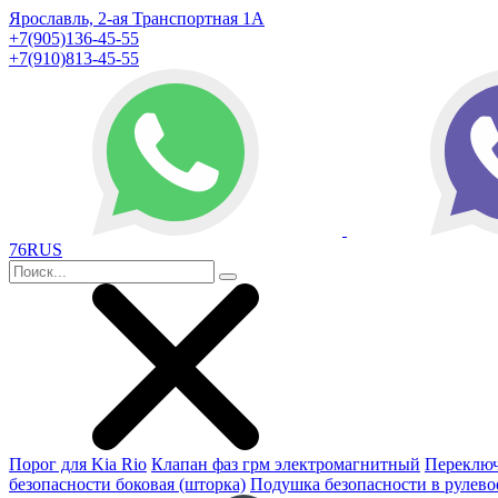
Ярославль, 2-ая Транспортная 1А
+7(905)136-45-55
+7(910)813-45-55
76RUS
Порог для Kia Rio
Клапан фаз грм электромагнитный
Переключ
безопасности боковая (шторка)
Подушка безопасности в рулево