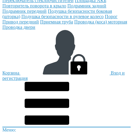
Переключатель стеклоочистителей
Площадка АКБ
Повторитель поворота в крыло
Подрамник задний
Подрамник передний
Подушка безопасности боковая
(шторка)
Подушка безопасности в рулевое колесо
Порог
Привод передний
Приемная труба
Проводка (коса) моторная
Проводка двери
Корзина
Вход и
регистрация
Меню: