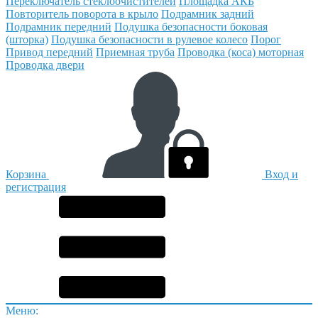
Переключатель стеклоочистителей
Площадка АКБ
Повторитель поворота в крыло
Подрамник задний
Подрамник передний
Подушка безопасности боковая
(шторка)
Подушка безопасности в рулевое колесо
Порог
Привод передний
Приемная труба
Проводка (коса) моторная
Проводка двери
Корзина
Вход и
регистрация
Меню: