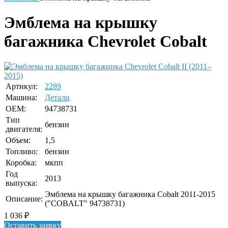
Эмблема на крышку
багажника Chevrolet Cobalt
Артикул:
2289
Машина:
Детали
OEM:
94738731
Тип
бензин
двигателя:
Объем:
1,5
Топливо:
бензин
Коробка:
мкпп
Год
2013
выпуска:
Эмблема на крышку багажника Cobalt 2011-2015
Описание:
("COBALT" 94738731)
1 036
₽
Оставить заявку