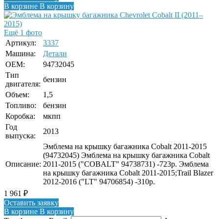
В корзине
В корзину
Ещё 1 фото
Артикул:
3337
Машина:
Детали
OEM:
94732045
Тип
бензин
двигателя:
Объем:
1,5
Топливо:
бензин
Коробка:
мкпп
Год
2013
выпуска:
Эмблема на крышку багажника Cobalt 2011-2015
(94732045) Эмблема на крышку багажника Cobalt
Описание:
2011-2015 ("COBALT" 94738731) -723р. Эмблема
на крышку багажника Cobalt 2011-2015;Trail Blazer
2012-2016 ("LT" 94706854) -310р.
1 961
₽
Оставить заявку
В корзине
В корзину