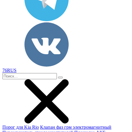
76RUS
Порог для Kia Rio
Клапан фаз грм электромагнитный