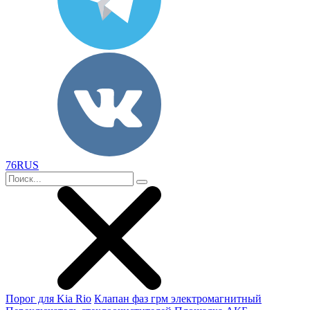
76RUS
Порог для Kia Rio
Клапан фаз грм электромагнитный