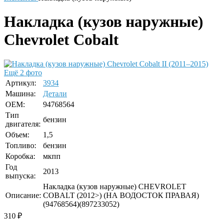
Накладка (кузов наружные)
Chevrolet Cobalt
Ещё 2 фото
Артикул:
3934
Машина:
Детали
OEM:
94768564
Тип
бензин
двигателя:
Объем:
1,5
Топливо:
бензин
Коробка:
мкпп
Год
2013
выпуска:
Накладка (кузов наружные) CHEVROLET
Описание:
COBALT (2012>) (НА ВОДОСТОК ПРАВАЯ)
(94768564)(897233052)
310
₽