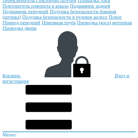
Переключатель стеклоочистителей
Площадка АКБ
Повторитель поворота в крыло
Подрамник задний
Подрамник передний
Подушка безопасности боковая
(шторка)
Подушка безопасности в рулевое колесо
Порог
Привод передний
Приемная труба
Проводка (коса) моторная
Проводка двери
Корзина
Вход и
регистрация
Меню: