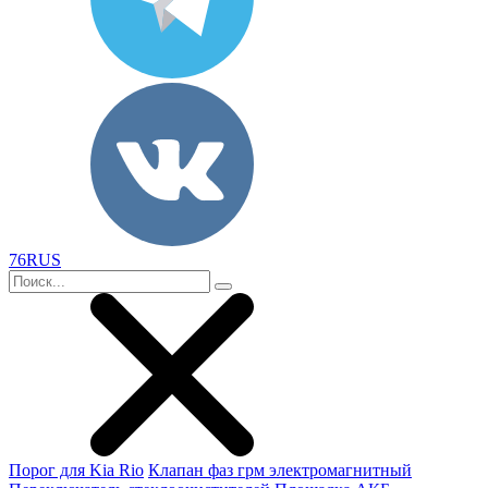
76RUS
Порог для Kia Rio
Клапан фаз грм электромагнитный