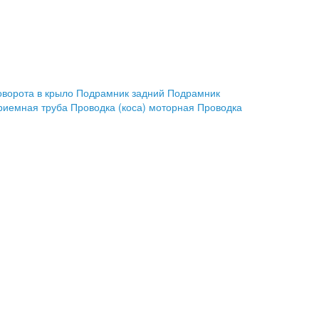
оворота в крыло
Подрамник задний
Подрамник
риемная труба
Проводка (коса) моторная
Проводка