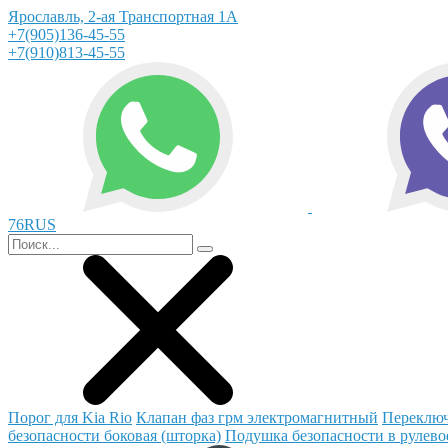
Ярославль, 2-ая Транспортная 1А
+7(905)136-45-55
+7(910)813-45-55
76RUS
Порог для Kia Rio
Клапан фаз грм электромагнитный
Переключ
безопасности боковая (шторка)
Подушка безопасности в рулево