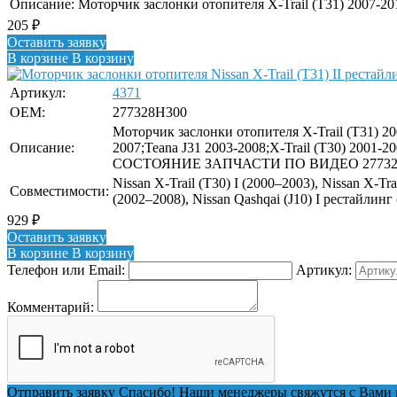
Описание:
Моторчик заслонки отопителя X-Trail (T31) 2007-2
205
₽
Оставить заявку
В корзине
В корзину
Артикул:
4371
OEM:
277328H300
Моторчик заслонки отопителя X-Trail (T31) 2
Описание:
2007;Teana J31 2003-2008;X-Trail (T30) 200
СОСТОЯНИЕ ЗАПЧАСТИ ПО ВИДЕО 277328H300
Nissan X-Trail (T30) I (2000–2003), Nissan X-Tra
Совместимости:
(2002–2008), Nissan Qashqai (J10) I рестайлинг
929
₽
Оставить заявку
В корзине
В корзину
Телефон или Email:
Артикул:
Комментарий:
Отправить заявку
Спасибо! Наши менеджеры свяжутся с Вами 