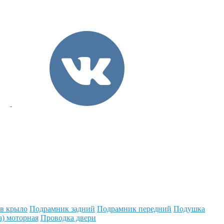
 в крыло
Подрамник задний
Подрамник передний
Подушка
а) моторная
Проводка двери