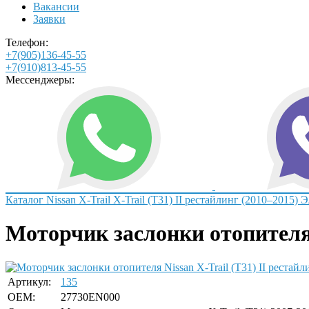
Вакансии
Заявки
Телефон:
+7(905)136-45-55
+7(910)813-45-55
Мессенджеры:
Каталог
Nissan
X-Trail
X-Trail (T31) II рестайлинг (2010–2015)
Э
Моторчик заслонки отопителя 
Артикул:
135
OEM:
27730EN000