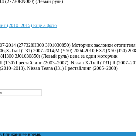
014 (27730EN000) (Левый руль)
Ещё 3 фото
007-2014 (277328H300 3J01030850) Моторчик заслонки отопителя Q
1-2006;X-Trail (T31) 2007-2014;M (Y50) 2004-2010;EX/QX50 (J
 3J01030850) (Левый руль) цена за один моторчик
il (T30) I рестайлинг (2003–2007), Nissan X-Trail (T31) II (2007–20
 (2010–2013), Nissan Teana (J31) I рестайлинг (2005–2008)
в ближайшее время.