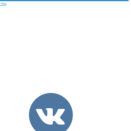
сти
.