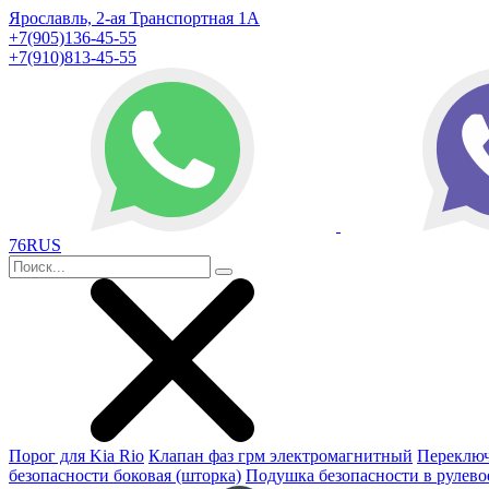
Ярославль, 2-ая Транспортная 1А
+7(905)136-45-55
+7(910)813-45-55
76RUS
Порог для Kia Rio
Клапан фаз грм электромагнитный
Переключ
безопасности боковая (шторка)
Подушка безопасности в рулево