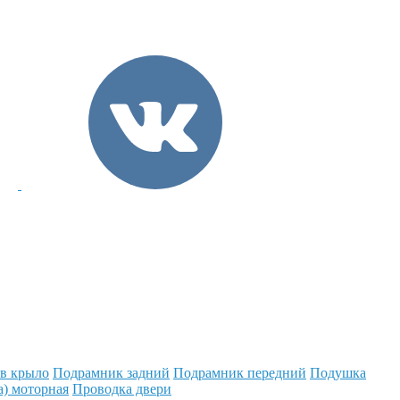
 в крыло
Подрамник задний
Подрамник передний
Подушка
а) моторная
Проводка двери