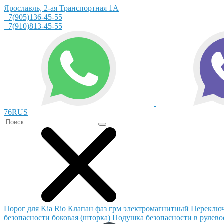
Ярославль, 2-ая Транспортная 1А
+7(905)136-45-55
+7(910)813-45-55
76RUS
Порог для Kia Rio
Клапан фаз грм электромагнитный
Переключ
безопасности боковая (шторка)
Подушка безопасности в рулево