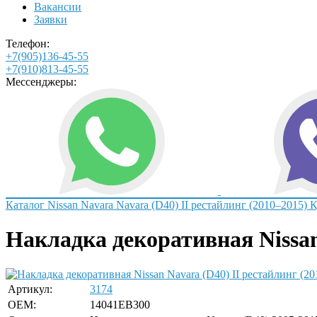
Вакансии
Заявки
Телефон:
+7(905)136-45-55
+7(910)813-45-55
Мессенджеры:
Каталог
Nissan
Navara
Navara (D40) II рестайлинг (2010–2015)
К
Накладка декоративная Nissa
Артикул:
3174
OEM:
14041EB300