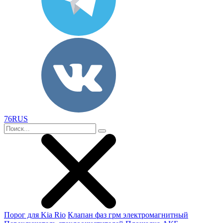
76RUS
Порог для Kia Rio
Клапан фаз грм электромагнитный