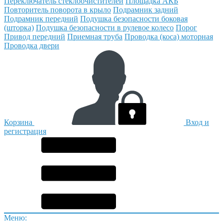
Переключатель стеклоочистителей
Площадка АКБ
Повторитель поворота в крыло
Подрамник задний
Подрамник передний
Подушка безопасности боковая
(шторка)
Подушка безопасности в рулевое колесо
Порог
Привод передний
Приемная труба
Проводка (коса) моторная
Проводка двери
Корзина
Вход и
регистрация
Меню: