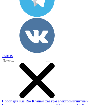
76RUS
Порог для Kia Rio
Клапан фаз грм электромагнитный