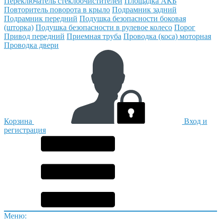
Переключатель стеклоочистителей
Площадка АКБ
Повторитель поворота в крыло
Подрамник задний
Подрамник передний
Подушка безопасности боковая
(шторка)
Подушка безопасности в рулевое колесо
Порог
Привод передний
Приемная труба
Проводка (коса) моторная
Проводка двери
Корзина
Вход и
регистрация
Меню: