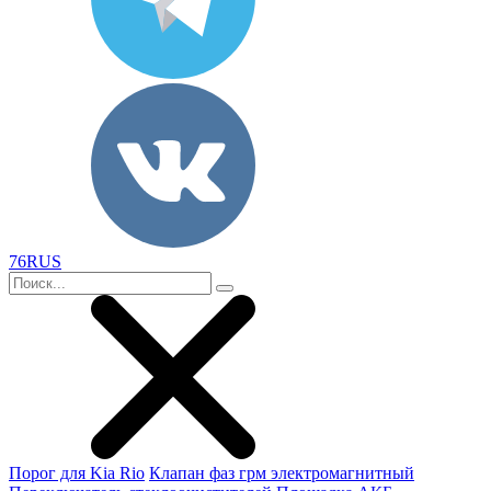
76RUS
Порог для Kia Rio
Клапан фаз грм электромагнитный