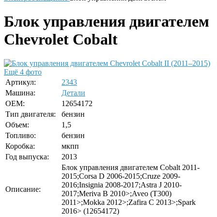
Блок управления двигателем
Chevrolet Cobalt
Ещё 4 фото
Артикул:
2343
Машина:
Детали
OEM:
12654172
Тип двигателя:
бензин
Объем:
1,5
Топливо:
бензин
Коробка:
мкпп
Год выпуска:
2013
Блок управления двигателем Cobalt 2011-
2015;Corsa D 2006-2015;Cruze 2009-
2016;Insignia 2008-2017;Astra J 2010-
Описание:
2017;Meriva B 2010>;Aveo (T300)
2011>;Mokka 2012>;Zafira C 2013>;Spark
2016> (12654172)