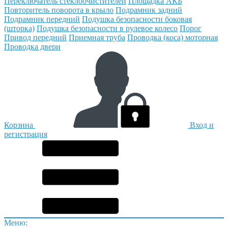
Переключатель стеклоочистителей
Площадка АКБ
Повторитель поворота в крыло
Подрамник задний
Подрамник передний
Подушка безопасности боковая
(шторка)
Подушка безопасности в рулевое колесо
Порог
Привод передний
Приемная труба
Проводка (коса) моторная
Проводка двери
Корзина
Вход и
регистрация
Меню: