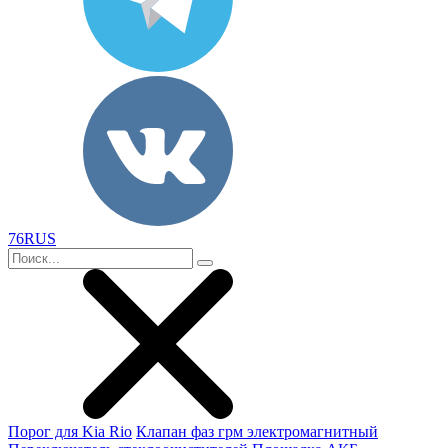
76RUS
Порог для Kia Rio
Клапан фаз грм электромагнитный