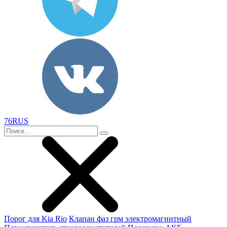
76RUS
Порог для Kia Rio
Клапан фаз грм электромагнитный