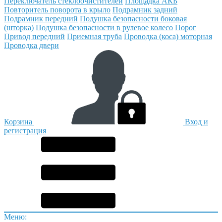
Переключатель стеклоочистителей
Площадка АКБ
Повторитель поворота в крыло
Подрамник задний
Подрамник передний
Подушка безопасности боковая
(шторка)
Подушка безопасности в рулевое колесо
Порог
Привод передний
Приемная труба
Проводка (коса) моторная
Проводка двери
Корзина
Вход и
регистрация
Меню: