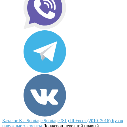
Каталог
Kia
Sportage
Sportage (SL) III +рест (2010–2016)
Кузов
наружные элементы
Лонжерон передний правый