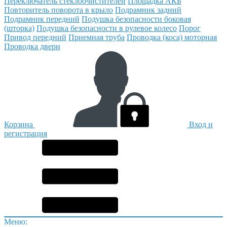
Переключатель стеклоочистителей
Площадка АКБ
Повторитель поворота в крыло
Подрамник задний
Подрамник передний
Подушка безопасности боковая
(шторка)
Подушка безопасности в рулевое колесо
Порог
Привод передний
Приемная труба
Проводка (коса) моторная
Проводка двери
Корзина
Вход и
регистрация
Меню: