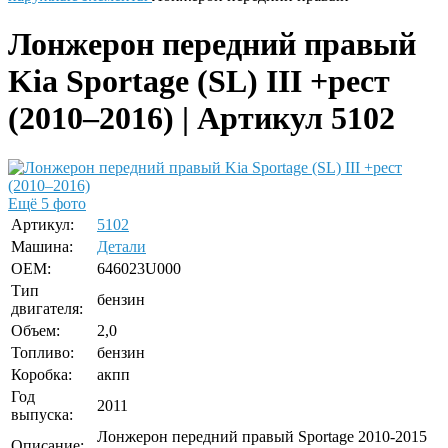
Лонжерон передний правый
Kia Sportage (SL) III +рест
(2010–2016) | Артикул 5102
Ещё 5 фото
Артикул:
5102
Машина:
Детали
OEM:
646023U000
Тип
бензин
двигателя:
Объем:
2,0
Топливо:
бензин
Коробка:
акпп
Год
2011
выпуска:
Лонжерон передний правый Sportage 2010-2015
Описание: