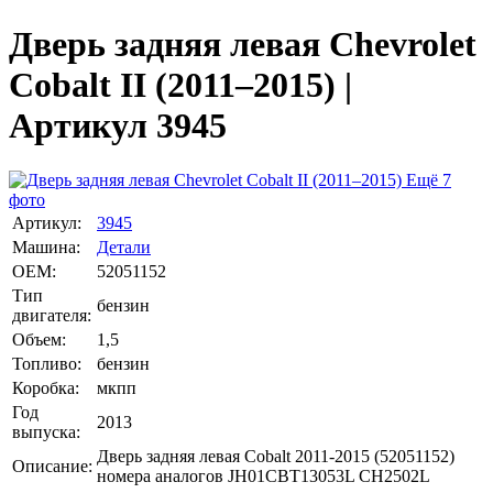
Дверь задняя левая Chevrolet
Cobalt II (2011–2015) |
Артикул 3945
Ещё 7
фото
Артикул:
3945
Машина:
Детали
OEM:
52051152
Тип
бензин
двигателя:
Объем:
1,5
Топливо:
бензин
Коробка:
мкпп
Год
2013
выпуска:
Дверь задняя левая Cobalt 2011-2015 (52051152)
Описание:
номера аналогов JH01CBT13053L CH2502L