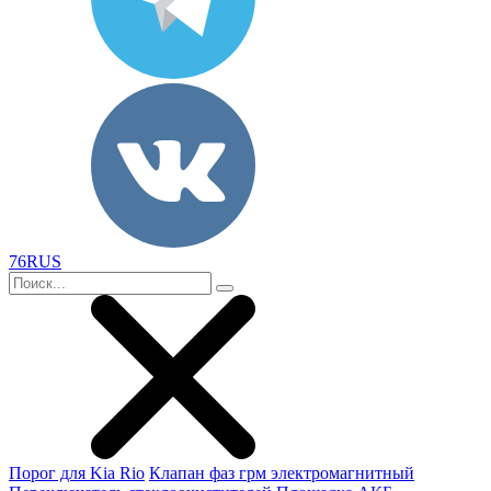
76RUS
Порог для Kia Rio
Клапан фаз грм электромагнитный