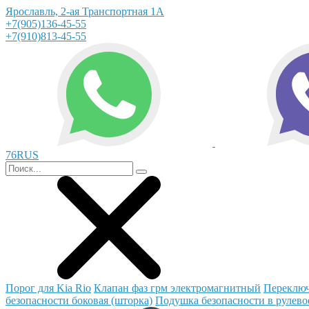
Ярославль, 2-ая Транспортная 1А
+7(905)136-45-55
+7(910)813-45-55
76RUS
Порог для Kia Rio
Клапан фаз грм электромагнитный
Переключ
безопасности боковая (шторка)
Подушка безопасности в рулево