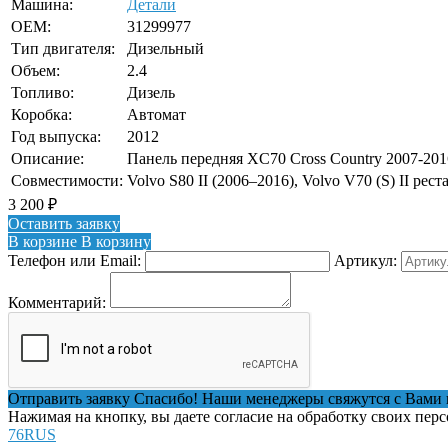
Машина:
Детали
OEM:
31299977
Тип двигателя:
Дизельный
Объем:
2.4
Топливо:
Дизель
Коробка:
Автомат
Год выпуска:
2012
Описание:
Панель передняя XC70 Cross Country 2007-201
Совместимости:
Volvo S80 II (2006–2016), Volvo V70 (S) II рес
3 200
₽
Оставить заявку
В корзине
В корзину
Телефон или Email:
Артикул:
Комментарий:
Отправить заявку
Спасибо! Наши менеджеры свяжутся с Вами 
Нажимая на кнопку, вы даете согласие на обработку своих пер
76RUS