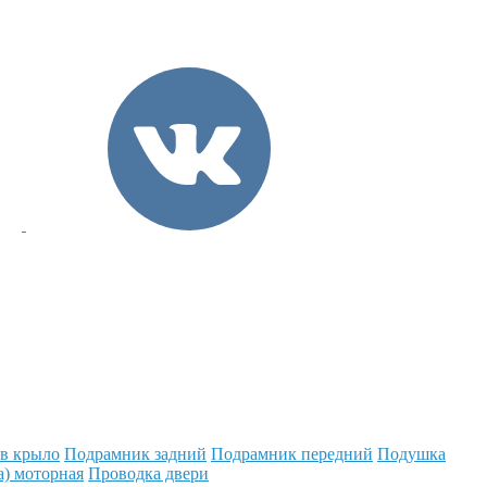
 в крыло
Подрамник задний
Подрамник передний
Подушка
а) моторная
Проводка двери