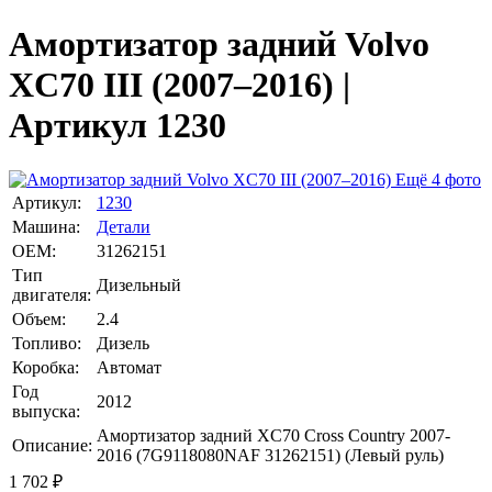
Амортизатор задний Volvo
XC70 III (2007–2016) |
Артикул 1230
Ещё 4 фото
Артикул:
1230
Машина:
Детали
OEM:
31262151
Тип
Дизельный
двигателя:
Объем:
2.4
Топливо:
Дизель
Коробка:
Автомат
Год
2012
выпуска:
Амортизатор задний XC70 Cross Country 2007-
Описание:
2016 (7G9118080NAF 31262151) (Левый руль)
1 702
₽