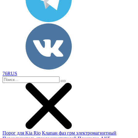
76RUS
Порог для Kia Rio
Клапан фаз грм электромагнитный